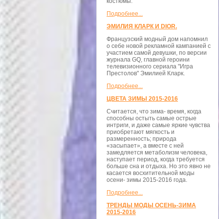
костюмы.
Подробнее...
ЭМИЛИЯ КЛАРК И DIOR.
Французский модный дом напомнил
о себе новой рекламной кампанией с
участием самой девушки, по версии
журнала GQ, главной героини
телевизионного сериала "Игра
Престолов" Эмилией Кларк.
Подробнее...
ЦВЕТА ЗИМЫ 2015-2016
Считается, что зима- время, когда
способны остыть самые острые
интриги, и даже самые яркие чувства
приобретают мягкость и
размеренность; природа
«засыпает», а вместе с ней
замедляется метаболизм человека,
наступает период, когда требуется
больше сна и отдыха. Но это явно не
касается восхитительной моды
осени- зимы 2015-2016 года.
Подробнее...
ТРЕНДЫ МОДЫ ОСЕНЬ-ЗИМА
2015-2016