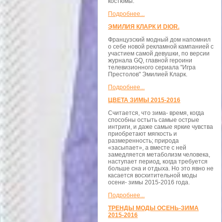
костюмы.
Подробнее...
ЭМИЛИЯ КЛАРК И DIOR.
Французский модный дом напомнил
о себе новой рекламной кампанией с
участием самой девушки, по версии
журнала GQ, главной героини
телевизионного сериала "Игра
Престолов" Эмилией Кларк.
Подробнее...
ЦВЕТА ЗИМЫ 2015-2016
Считается, что зима- время, когда
способны остыть самые острые
интриги, и даже самые яркие чувства
приобретают мягкость и
размеренность; природа
«засыпает», а вместе с ней
замедляется метаболизм человека,
наступает период, когда требуется
больше сна и отдыха. Но это явно не
касается восхитительной моды
осени- зимы 2015-2016 года.
Подробнее...
ТРЕНДЫ МОДЫ ОСЕНЬ-ЗИМА
2015-2016