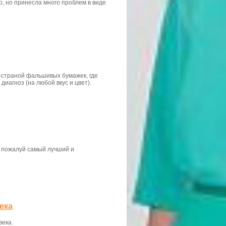
, но принесла много проблем в виде
ни-страной фальшивых бумажек, где
иагноз (на любой вкус и цвет).
 пожалуй самый лучший и
ека
века.