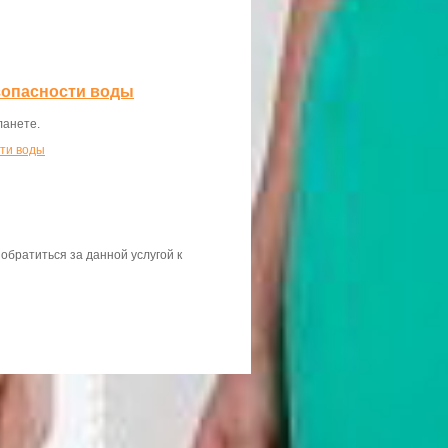
зопасности воды
ланете.
сти воды
 обратиться за данной услугой к