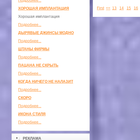
Подробнее...
First
<<
13
14
15
16
ХОРОШАЯ ИМПЛАНТАЦИЯ
Хорошая имплантация
Подробнее...
ДЫРЯВЫЕ ДЖИНСЫ МОДНО
Подробнее...
ШТАНЫ ФИРМЫ
Подробнее...
ПАЦАНА НЕ СКРЫТЬ
Подробнее...
КОГДА НИЧЕГО НЕ НАЛАЗИТ
Подробнее...
СКОРО
Подробнее...
ИКОНА СТИЛЯ
Подробнее...
РЕКЛАМА