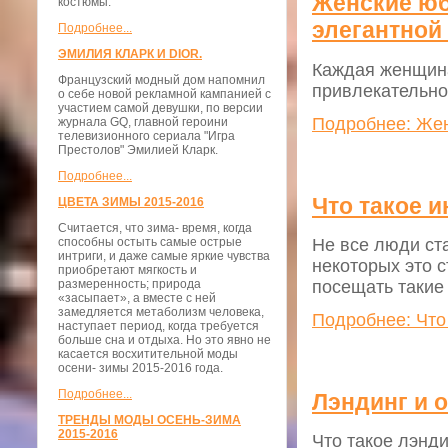
Женские юб
костюмы.
элегантной
Подробнее...
ЭМИЛИЯ КЛАРК И DIOR.
Каждая женщина
Французский модный дом напомнил
привлекательно
о себе новой рекламной кампанией с
участием самой девушки, по версии
Подробнее: Жен
журнала GQ, главной героини
телевизионного сериала "Игра
Престолов" Эмилией Кларк.
Подробнее...
Что такое и
ЦВЕТА ЗИМЫ 2015-2016
Считается, что зима- время, когда
способны остыть самые острые
Не все люди ст
интриги, и даже самые яркие чувства
некоторых это с
приобретают мягкость и
размеренность; природа
посещать такие 
«засыпает», а вместе с ней
замедляется метаболизм человека,
Подробнее: Что 
наступает период, когда требуется
больше сна и отдыха. Но это явно не
касается восхитительной моды
осени- зимы 2015-2016 года.
Подробнее...
Лэндинг и 
ТРЕНДЫ МОДЫ ОСЕНЬ-ЗИМА
2015-2016
Что такое лэнди