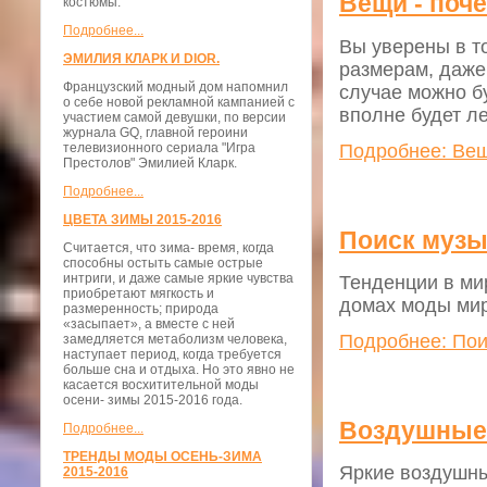
Вещи - поче
костюмы.
Подробнее...
Вы уверены в т
ЭМИЛИЯ КЛАРК И DIOR.
размерам, даже 
Французский модный дом напомнил
случае можно б
о себе новой рекламной кампанией с
вполне будет ле
участием самой девушки, по версии
журнала GQ, главной героини
Подробнее: Вещи
телевизионного сериала "Игра
Престолов" Эмилией Кларк.
Подробнее...
ЦВЕТА ЗИМЫ 2015-2016
Поиск музы
Считается, что зима- время, когда
способны остыть самые острые
интриги, и даже самые яркие чувства
Тенденции в ми
приобретают мягкость и
домах моды мир
размеренность; природа
«засыпает», а вместе с ней
Подробнее: Пои
замедляется метаболизм человека,
наступает период, когда требуется
больше сна и отдыха. Но это явно не
касается восхитительной моды
осени- зимы 2015-2016 года.
Воздушные 
Подробнее...
ТРЕНДЫ МОДЫ ОСЕНЬ-ЗИМА
Яркие воздушны
2015-2016