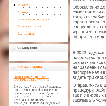
Конаткты
Оформление доку
самостоятельно.
Колекции
того, что требу
Полезная информация
Гарантированно 
специалисты над
Полезные статьи
Францией. Возмо
Карта сайта
оформлена и дос
ОБЪЯВЛЕНИЯ
В 2022 году, ка
посольство или
сделать запись 
направлении явл
НОВОСТИ МОДЫ
паспорте наличи
видеть три своб
НОВОГОДНИЕ ДЕТСКИЕ
КОСТЮМЫ-ХАМЕЛЕОНЫ
Отправляясь в 
Скоро новый год и вашей малышке
процедуру. Забо
понадобится новый костюм для
новогодних утренников. Да-да, не
так и в визовых
просто какие-то интересные
заказывать услуг
футболки с надписями, а
полноценные новогодние детские