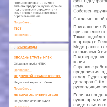
фон. Одну фотог
Чтобы не оплошать в выборе
нему.
зимнего гардероба, нужно заранее
подготовиться и определить на
Собственноручн
какие цвета и формы нам стоит
обратить внимание.
Согласие на об
Подробнее...
Приглашение. В 
ТЕСТ
приглашение от 
Подробнее...
Также подойдёт 
квартира) в Рес
Медстраховка (с
ЮМОР МОДЫ
открываемой виз
Подтверждение н
ОБСАДНЫЕ ТРУБЫ НПВХ
копии.
Обсадные трубы НПВХ
Справка с работ
Подробнее...
предприятия, ад
НЕ ДОРОГОЙ КЕРАМЗИТОБЕТОН
оклад. Будет хо
долларов США. 
Не дорогой керамзитобетон
руководящих лиц
Подробнее...
Если вы предпри
НЕ ДОРОГОЕ ЛЕЧЕНИЕ ЗУБОВ
нужно предъявит
Не дорогое лечение зубов
свидетельство о