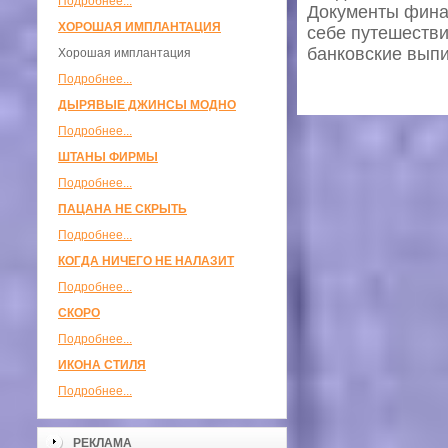
Подробнее...
Документы финан
ХОРОШАЯ ИМПЛАНТАЦИЯ
себе путешестви
банковские выпис
Хорошая имплантация
Подробнее...
ДЫРЯВЫЕ ДЖИНСЫ МОДНО
Подробнее...
ШТАНЫ ФИРМЫ
Подробнее...
ПАЦАНА НЕ СКРЫТЬ
Подробнее...
КОГДА НИЧЕГО НЕ НАЛАЗИТ
Подробнее...
СКОРО
Подробнее...
ИКОНА СТИЛЯ
Подробнее...
РЕКЛАМА