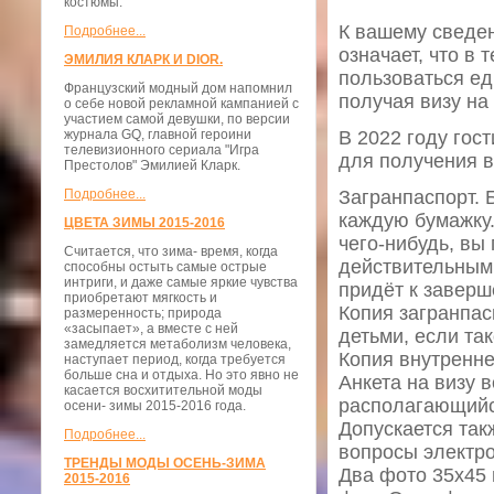
костюмы.
К вашему сведен
Подробнее...
означает, что в
ЭМИЛИЯ КЛАРК И DIOR.
пользоваться ед
Французский модный дом напомнил
получая визу на
о себе новой рекламной кампанией с
участием самой девушки, по версии
журнала GQ, главной героини
В 2022 году гос
телевизионного сериала "Игра
для получения 
Престолов" Эмилией Кларк.
Подробнее...
Загранпаспорт.
каждую бумажку.
ЦВЕТА ЗИМЫ 2015-2016
чего-нибудь, вы
Считается, что зима- время, когда
действительным 
способны остыть самые острые
интриги, и даже самые яркие чувства
придёт к заверш
приобретают мягкость и
Копия загранпас
размеренность; природа
«засыпает», а вместе с ней
детьми, если так
замедляется метаболизм человека,
Копия внутренне
наступает период, когда требуется
больше сна и отдыха. Но это явно не
Анкета на визу 
касается восхитительной моды
располагающийся
осени- зимы 2015-2016 года.
Допускается так
Подробнее...
вопросы электро
ТРЕНДЫ МОДЫ ОСЕНЬ-ЗИМА
Два фото 35х45 
2015-2016