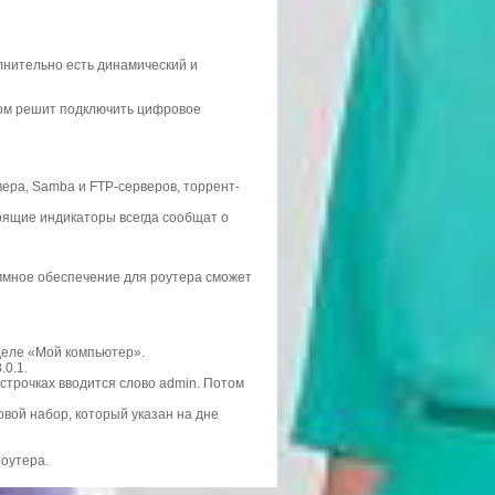
лнительно есть динамический и
том решит подключить цифровое
ера, Samba и FTP-серверов, торрент-
орящие индикаторы всегда сообщат о
ммное обеспечение для роутера сможет
зделе «Мой компьютер».
.0.1.
строчках вводится слово admin. Потом
вой набор, который указан на дне
роутера.