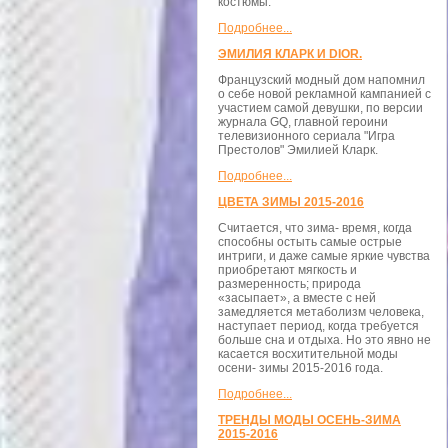
костюмы.
Подробнее...
ЭМИЛИЯ КЛАРК И DIOR.
Французский модный дом напомнил
о себе новой рекламной кампанией с
участием самой девушки, по версии
журнала GQ, главной героини
телевизионного сериала "Игра
Престолов" Эмилией Кларк.
Подробнее...
ЦВЕТА ЗИМЫ 2015-2016
Считается, что зима- время, когда
способны остыть самые острые
интриги, и даже самые яркие чувства
приобретают мягкость и
размеренность; природа
«засыпает», а вместе с ней
замедляется метаболизм человека,
наступает период, когда требуется
больше сна и отдыха. Но это явно не
касается восхитительной моды
осени- зимы 2015-2016 года.
Подробнее...
ТРЕНДЫ МОДЫ ОСЕНЬ-ЗИМА
2015-2016