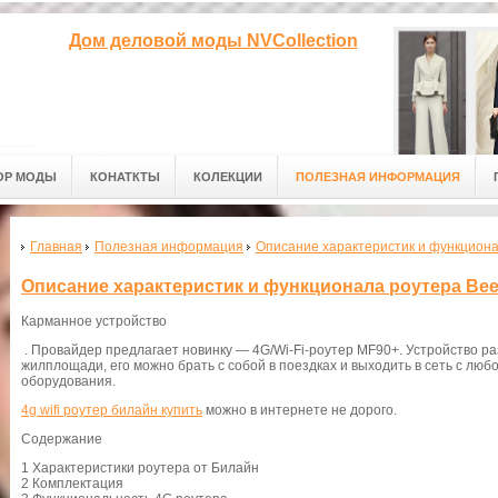
Дом деловой моды NVCollection
ОР МОДЫ
КОНАТКТЫ
КОЛЕКЦИИ
ПОЛЕЗНАЯ ИНФОРМАЦИЯ
Главная
Полезная информация
Описание характеристик и функциона
Описание характеристик и функционала роутера Bee
Карманное устройство
. Провайдер предлагает новинку — 4G/Wi-Fi-роутер MF90+. Устройство р
жилплощади, его можно брать с собой в поездках и выходить в сеть с люб
оборудования.
4g wifi роутер билайн купить
можно в интернете не дорого.
Содержание
1 Характеристики роутера от Билайн
2 Комплектация