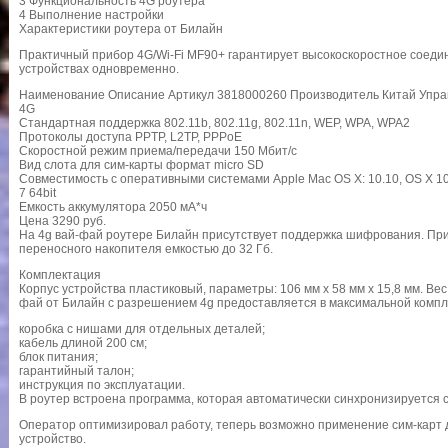
3 Функциональность 4G роутера
4 Выполнение настройки
Характеристики роутера от Билайн
Практичный прибор 4G/Wi-Fi MF90+ гарантирует высокоскоростное соедин
устройствах одновременно.
Наименование Описание Артикул 3818000260 Производитель Китай Управл
4G
Стандартная поддержка 802.11b, 802.11g, 802.11n, WEP, WPA, WPA2
Протоколы доступа PPTP, L2TP, PPPoE
Скоростной режим приема/передачи 150 Мбит/с
Вид слота для сим-карты формат micro SD
Совместимость с оперативными системами Apple Mac OS X: 10.10, OS X 10.9, 1
7 64bit
Емкость аккумулятора 2050 мА*ч
Цена 3290 руб.
На 4g вай-фай роутере Билайн присутствует поддержка шифрования. При
переносного накопителя емкостью до 32 Гб.
Комплектация
Корпус устройства пластиковый, параметры: 106 мм х 58 мм х 15,8 мм. Вес
фай от Билайн с разрешением 4g предоставляется в максимальной компле
коробка с нишами для отдельных деталей;
кабель длиной 200 см;
блок питания;
гарантийный талон;
инструкция по эксплуатации.
В роутер встроена программа, которая автоматически синхронизируется 
Оператор оптимизировал работу, теперь возможно применение сим-карт 
устройство.