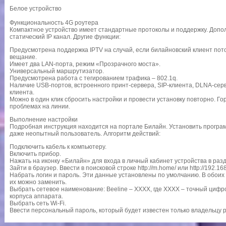
Белое устройство
Функциональность 4G роутера
Компактное устройство имеет стандартные протоколы и поддержку. Допо
статический IP канал. Другие функции:
Предусмотрена поддержка IPTV на случай, если билайновский клиент по
вещание.
Имеет два LAN-порта, режим «Прозрачного моста».
Универсальный маршрутизатор.
Предусмотрена работа с тегированием трафика – 802.1q.
Наличие USB-портов, встроенного принт-сервера, SIP-клиента, DLNA-серв
клиента.
Можно в один клик сбросить настройки и провести установку повторно. Г
проблемах на линии.
Выполнение настройки
Подробная инструкция находится на портале Билайн. Установить програ
даже неопытный пользователь. Алгоритм действий:
Подключить кабель к компьютеру.
Включить прибор.
Нажать на иконку «Билайн» для входа в личный кабинет устройства в ра
Зайти в браузер. Ввести в поисковой строке http://m.home/ или http://192.168
Набрать логин и пароль. Эти данные установлены по умолчанию. В обоих 
их можно заменить.
Выбрать сетевое наименование: Beeline – XXXX, где XXXX – точный цифро
корпуса аппарата.
Выбрать сеть Wi-Fi.
Ввести персональный пароль, который будет известен только владельцу 