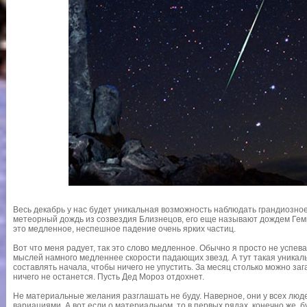
Весь декабрь у нас будет уникальная возможность наблюдать грандиозно
метеорный дождь из созвездия Близнецов, его еще называют дождем Гем
это медленное, неспешное падение очень ярких частиц.
Вот что меня радует, так это слово медленное. Обычно я просто не успев
мыслей намного медленнее скорости падающих звезд. А тут такая уникаль
составлять начала, чтобы ничего не упустить. За месяц столько можно заг
ничего не останется. Пусть Дед Мороз отдохнет.
Не материальные желания разглашать не буду. Наверное, они у всех лю
вариациями. А вот если о материальном, то в первых рядах, конечно же, 