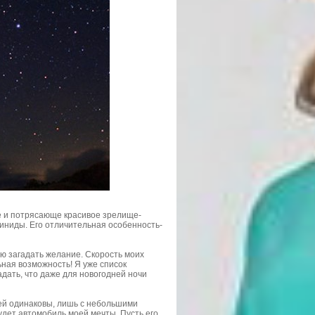
е и потрясающе красивое зрелище-
иниды. Его отличительная особенность-
аю загадать желание. Скорость моих
ная возможность! Я уже список
адать, что даже для новогодней ночи
дей одинаковы, лишь с небольшими
будет автомобиль моей мечты. Пусть его