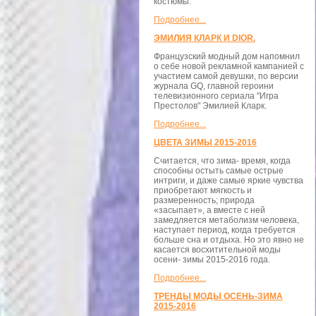
костюмы.
Подробнее...
ЭМИЛИЯ КЛАРК И DIOR.
Французский модный дом напомнил
о себе новой рекламной кампанией с
участием самой девушки, по версии
журнала GQ, главной героини
телевизионного сериала "Игра
Престолов" Эмилией Кларк.
Подробнее...
ЦВЕТА ЗИМЫ 2015-2016
Считается, что зима- время, когда
способны остыть самые острые
интриги, и даже самые яркие чувства
приобретают мягкость и
размеренность; природа
«засыпает», а вместе с ней
замедляется метаболизм человека,
наступает период, когда требуется
больше сна и отдыха. Но это явно не
касается восхитительной моды
осени- зимы 2015-2016 года.
Подробнее...
ТРЕНДЫ МОДЫ ОСЕНЬ-ЗИМА
2015-2016