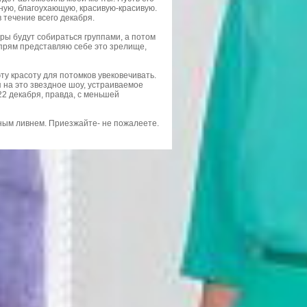
ную, благоухающую, красивую-красивую.
в течение всего декабря.
оры будут собираться группами, а потом
 прям представляю себе это зрелище,
ту красоту для потомков увековечивать.
ря на это звездное шоу, устраиваемое
2 декабря, правда, с меньшей
здным ливнем. Приезжайте- не пожалеете.