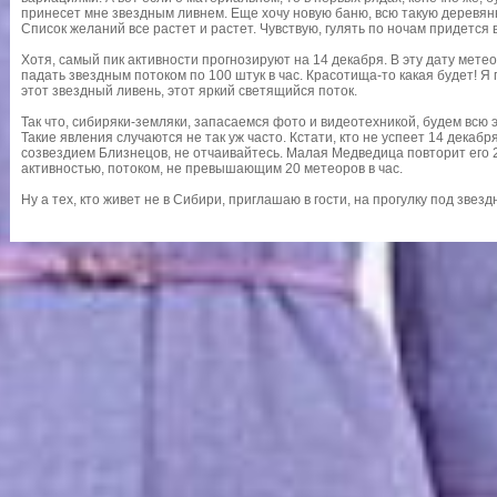
принесет мне звездным ливнем. Еще хочу новую баню, всю такую деревян
Список желаний все растет и растет. Чувствую, гулять по ночам придется 
Хотя, самый пик активности прогнозируют на 14 декабря. В эту дату мете
падать звездным потоком по 100 штук в час. Красотища-то какая будет! Я
этот звездный ливень, этот яркий светящийся поток.
Так что, сибиряки-земляки, запасаемся фото и видеотехникой, будем всю э
Такие явления случаются не так уж часто. Кстати, кто не успеет 14 декаб
созвездием Близнецов, не отчаивайтесь. Малая Медведица повторит его 2
активностью, потоком, не превышающим 20 метеоров в час.
Ну а тех, кто живет не в Сибири, приглашаю в гости, на прогулку под зве