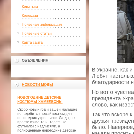
Конаткты
Колекции
Полезная информация
Полезные статьи
Карта сайта
ОБЪЯВЛЕНИЯ
В Украине, как и
Любят настолько
благодарности н
НОВОСТИ МОДЫ
Но вот о чувств
НОВОГОДНИЕ ДЕТСКИЕ
президента Укра
КОСТЮМЫ-ХАМЕЛЕОНЫ
слово, как извес
Скоро новый год и вашей малышке
понадобится новый костюм для
Так что вскоре 
новогодних утренников. Да-да, не
друзья президен
просто какие-то интересные
футболки с надписями, а
было. Наверное,
полноценные новогодние детские
начали просить 