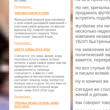
костюмы.
Подробнее...
Но нет, кричалк
продавать футбо
ЭМИЛИЯ КЛАРК И DIOR.
встретить подоб
Французский модный дом напомнил
о себе новой рекламной кампанией с
Футболки эти печ
участием самой девушки, по версии
журнала GQ, главной героини
несколько недел
телевизионного сериала "Игра
компания незако
Престолов" Эмилией Кларк.
УБОП быстреньк
Подробнее...
На заявления вл
ЦВЕТА ЗИМЫ 2015-2016
политический за
Считается, что зима- время, когда
кажется, перекре
способны остыть самые острые
интриги, и даже самые яркие чувства
приобретают мягкость и
Но вот глупые 
размеренность; природа
и писали всякие
«засыпает», а вместе с ней
замедляется метаболизм человека,
наступает период, когда требуется
Ну и конечно же
больше сна и отдыха. Но это явно не
касается восхитительной моды
Сегодня же стал
осени- зимы 2015-2016 года.
женой и детьми.
Подробнее...
Как говорил тов
ТРЕНДЫ МОДЫ ОСЕНЬ-ЗИМА
2015-2016