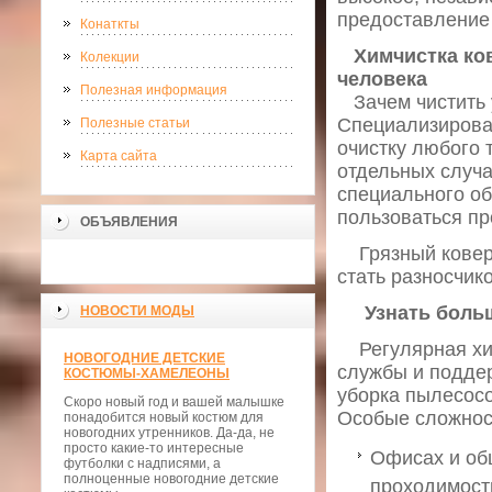
предоставление 
Конаткты
Химчистка ков
Колекции
человека
Полезная информация
Зачем чистить 
Специализирован
Полезные статьи
очистку любого 
Карта сайта
отдельных случ
специального об
пользоваться пр
ОБЪЯВЛЕНИЯ
Грязный ковер н
стать разносчик
Узнать боль
НОВОСТИ МОДЫ
Регулярная хим
НОВОГОДНИЕ ДЕТСКИЕ
службы и подде
КОСТЮМЫ-ХАМЕЛЕОНЫ
уборка пылесосо
Скоро новый год и вашей малышке
Особые сложност
понадобится новый костюм для
новогодних утренников. Да-да, не
просто какие-то интересные
Офисах и об
футболки с надписями, а
полноценные новогодние детские
проходимост