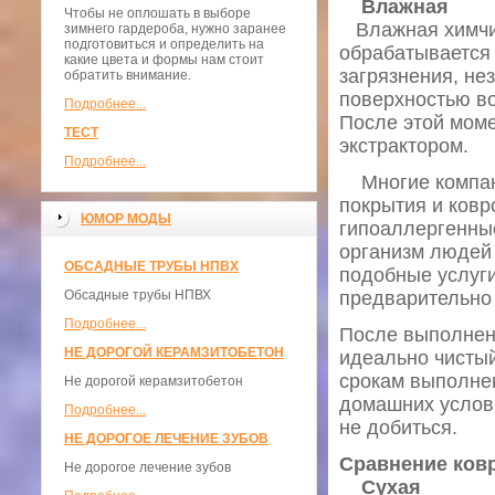
Влажная
Чтобы не оплошать в выборе
Влажная химчист
зимнего гардероба, нужно заранее
подготовиться и определить на
обрабатывается
какие цвета и формы нам стоит
загрязнения, не
обратить внимание.
поверхностью во
Подробнее...
После этой моме
ТЕСТ
экстрактором.
Подробнее...
Многие компани
покрытия и ковр
ЮМОР МОДЫ
гипоаллергенные
организм людей 
ОБСАДНЫЕ ТРУБЫ НПВХ
подобные услуги
Обсадные трубы НПВХ
предварительно 
Подробнее...
После выполнени
НЕ ДОРОГОЙ КЕРАМЗИТОБЕТОН
идеально чистый
срокам выполнен
Не дорогой керамзитобетон
домашних услови
Подробнее...
не добиться.
НЕ ДОРОГОЕ ЛЕЧЕНИЕ ЗУБОВ
Сравнение ковр
Не дорогое лечение зубов
Сухая