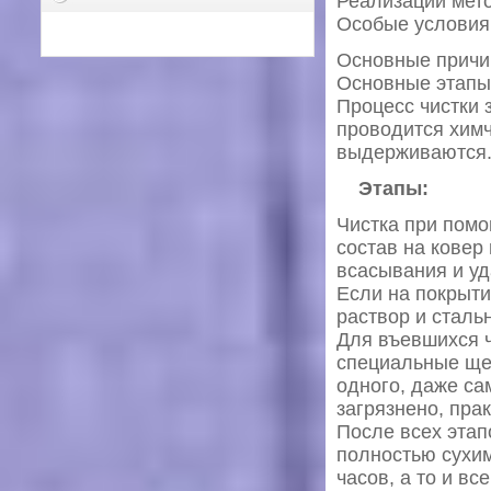
Реализации мето
Особые условия 
Основные причи
Основные этапы
Процесс чистки 
проводится химч
выдерживаются
Этапы:
Чистка при помо
состав на ковер
всасывания и уд
Если на покрыти
раствор и сталь
Для въевшихся ч
специальные щет
одного, даже са
загрязнено, пра
После всех этап
полностью сухим
часов, а то и все