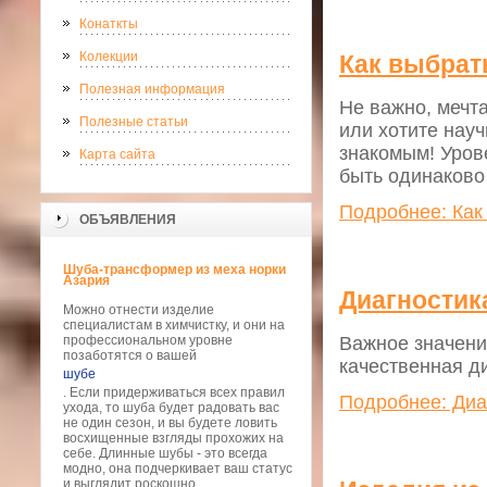
Конаткты
Колекции
Как выбрат
Полезная информация
Не важно, мечт
Полезные статьи
или хотите нау
знакомым! Уров
Карта сайта
быть одинаково
Подробнее: Как
ОБЪЯВЛЕНИЯ
Шуба-трансформер из меха норки
Азария
Диагностик
Можно отнести изделие
специалистам в химчистку, и они на
Важное значени
профессиональном уровне
позаботятся о вашей
качественная д
шубе
. Если придерживаться всех правил
Подробнее: Диа
ухода, то шуба будет радовать вас
не один сезон, и вы будете ловить
восхищенные взгляды прохожих на
себе. Длинные шубы - это всегда
модно, она подчеркивает ваш статус
и выглядит роскошно.