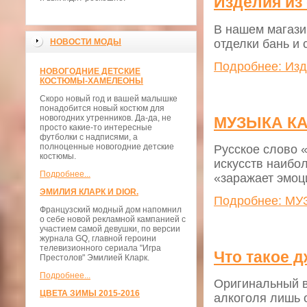
Изделия из
В нашем магази
отделки бань и 
НОВОСТИ МОДЫ
Подробнее: Изд
НОВОГОДНИЕ ДЕТСКИЕ
КОСТЮМЫ-ХАМЕЛЕОНЫ
Скоро новый год и вашей малышке
понадобится новый костюм для
новогодних утренников. Да-да, не
МУЗЫКА КА
просто какие-то интересные
футболки с надписями, а
полноценные новогодние детские
Русское слово 
костюмы.
искусств наибо
Подробнее...
«заражает эмо
ЭМИЛИЯ КЛАРК И DIOR.
Подробнее: МУ
Французский модный дом напомнил
о себе новой рекламной кампанией с
участием самой девушки, по версии
журнала GQ, главной героини
телевизионного сериала "Игра
Что такое д
Престолов" Эмилией Кларк.
Подробнее...
Оригинальный в
ЦВЕТА ЗИМЫ 2015-2016
алкоголя лишь 