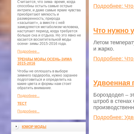
Считается, что зима- время, когда
Подробнее: Что 
способны остыть самые острые
интриги, и даже самые яркие чувства
приобретают мягкость и
размеренность; природа
«засыпает», а вместе с ней
замедляется метаболизм человека,
Что нужно 
наступает период, когда требуется
больше сна и отдыха. Но это явно не
касается восхитительной моды
Летом температ
осени- зимы 2015-2016 года.
и жарко.
Подробнее...
Подробнее: Что
ТРЕНДЫ МОДЫ ОСЕНЬ-ЗИМА
2015-2016
Чтобы не оплошать в выборе
зимнего гардероба, нужно заранее
подготовиться и определить на
Удвоенная 
какие цвета и формы нам стоит
обратить внимание.
Бороздодел – э
Подробнее...
штроб в стенах
ТЕСТ
производственн
Подробнее...
Подробнее: Удв
ЮМОР МОДЫ