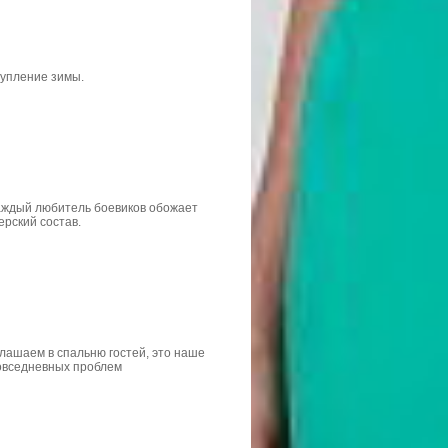
тупление зимы.
 Каждый любитель боевиков обожает
рский состав.
глашаем в спальню гостей, это наше
повседневных проблем