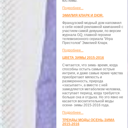
костюмы.
Подробнее...
ЭМИЛИЯ КЛАРК И DIOR.
Французский модный дом напомнил
о себе новой рекламной кампанией с
участием самой девушки, по версии
журнала GQ, главной героини
телевизионного сериала "Игра
Престолов" Эмилией Кларк.
Подробнее...
ЦВЕТА ЗИМЫ 2015-2016
Считается, что зима- время, когда
способны остыть самые острые
интриги, и даже самые яркие чувства
приобретают мягкость и
размеренность; природа
«засыпает», а вместе с ней
замедляется метаболизм человека,
наступает период, когда требуется
больше сна и отдыха. Но это явно не
касается восхитительной моды
осени- зимы 2015-2016 года.
Подробнее...
ТРЕНДЫ МОДЫ ОСЕНЬ-ЗИМА
2015-2016