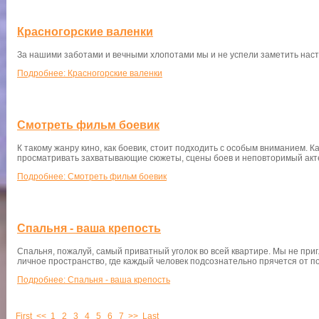
Красногорские валенки
За нашими заботами и вечными хлопотами мы и не успели заметить нас
Подробнее: Красногорские валенки
Смотреть фильм боевик
К такому жанру кино, как боевик, стоит подходить с особым вниманием.
просматривать захватывающие сюжеты, сцены боев и неповторимый акте
Подробнее: Смотреть фильм боевик
Спальня - ваша крепость
Спальня, пожалуй, самый приватный уголок во всей квартире. Мы не при
личное пространство, где каждый человек подсознательно прячется от 
Подробнее: Спальня - ваша крепость
First
<<
1
2
3
4
5
6
7
>>
Last