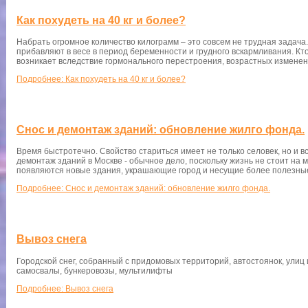
Как похудеть на 40 кг и более?
Набрать огромное количество килограмм – это совсем не трудная задач
прибавляют в весе в период беременности и грудного вскармливания. Кто
возникает вследствие гормонального перестроения, возрастных изменени
Подробнее: Как похудеть на 40 кг и более?
Снос и демонтаж зданий: обновление жилго фонда.
Время быстротечно. Свойство стариться имеет не только селовек, но и 
демонтаж зданий в Москве - обычное дело, поскольку жизнь не стоит на м
появляются новые здания, украшающие город и несущие более полезны
Подробнее: Снос и демонтаж зданий: обновление жилго фонда.
Вывоз снега
Городской снег, собранный с придомовых территорий, автостоянок, улиц 
самосвалы, бункеровозы, мультилифты
Подробнее: Вывоз снега