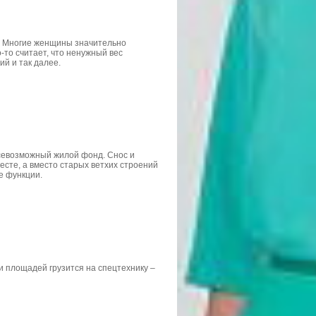
а. Многие женщины значительно
-то считает, что ненужный вес
й и так далее.
всевозможный жилой фонд. Снос и
есте, а вместо старых ветхих строений
е функции.
и площадей грузится на спецтехнику –