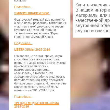
костюмы.
Купить изделия 
Подробнее...
В нашем интерне
ЭМИЛИЯ КЛАРК И DIOR.
материалы для б
Французский модный дом напомнил
качественной др
о себе новой рекламной кампанией с
внутренней отде
участием самой девушки, по версии
журнала GQ, главной героини
случае возникно
телевизионного сериала "Игра
Престолов" Эмилией Кларк.
Подробнее...
ЦВЕТА ЗИМЫ 2015-2016
Считается, что зима- время, когда
способны остыть самые острые
интриги, и даже самые яркие чувства
приобретают мягкость и
размеренность; природа
«засыпает», а вместе с ней
замедляется метаболизм человека,
наступает период, когда требуется
больше сна и отдыха. Но это явно не
касается восхитительной моды
осени- зимы 2015-2016 года.
Подробнее...
ТРЕНДЫ МОДЫ ОСЕНЬ-ЗИМА
2015-2016