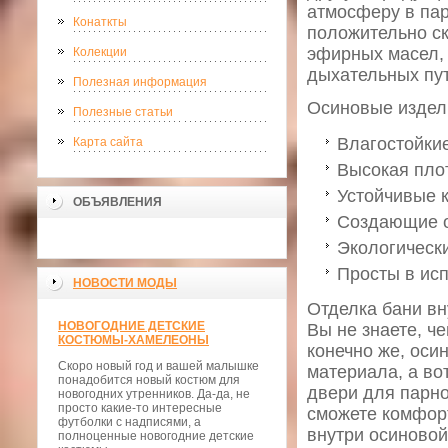
атмосферу в пар
Конаткты
положительно ск
эфирных масел,
Колекции
дыхательных пут
Полезная информация
Осиновые издел
Полезные статьи
Влагостойкие
Карта сайта
Высокая пло
Устойчивые 
ОБЪЯВЛЕНИЯ
Создающие о
Экологически
Просты в ис
НОВОСТИ МОДЫ
Отделка бани в
НОВОГОДНИЕ ДЕТСКИЕ
Вы не знаете, ч
КОСТЮМЫ-ХАМЕЛЕОНЫ
конечно же, оси
Скоро новый год и вашей малышке
материала, а во
понадобится новый костюм для
двери для парно
новогодних утренников. Да-да, не
просто какие-то интересные
сможете комфорт
футболки с надписями, а
внутри осиновой
полноценные новогодние детские