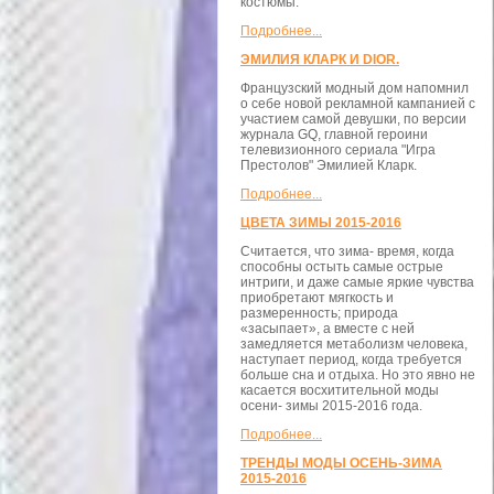
костюмы.
Подробнее...
ЭМИЛИЯ КЛАРК И DIOR.
Французский модный дом напомнил
о себе новой рекламной кампанией с
участием самой девушки, по версии
журнала GQ, главной героини
телевизионного сериала "Игра
Престолов" Эмилией Кларк.
Подробнее...
ЦВЕТА ЗИМЫ 2015-2016
Считается, что зима- время, когда
способны остыть самые острые
интриги, и даже самые яркие чувства
приобретают мягкость и
размеренность; природа
«засыпает», а вместе с ней
замедляется метаболизм человека,
наступает период, когда требуется
больше сна и отдыха. Но это явно не
касается восхитительной моды
осени- зимы 2015-2016 года.
Подробнее...
ТРЕНДЫ МОДЫ ОСЕНЬ-ЗИМА
2015-2016