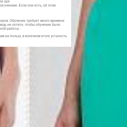
ги зря
 ученики. Если они есть, об этом
еров. Обучение требует много времени
 ведь не хотите, чтобы обучение было
вной работы.
ам на пользу, в конечном итоге усталость