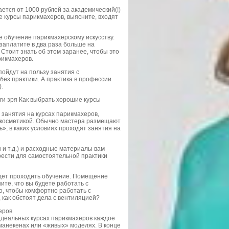
ется от 1000 рублей за академический(!)
е курсы парикмахеров, выясните, входят
 обучение парикмахерскому искусству.
заплатите в два раза больше на
Стоит знать об этом заранее, чтобы это
рикмахеров.
ойдут на пользу занятия с
ез практики. А практика в профессии
.
ьги зря Как выбрать хорошие курсы
ь занятия на курсах парикмахеров,
 косметикой. Обычно мастера размещают
, в каких условиях проходят занятия на
и т.д.) и расходные материалы вам
рести для самостоятельной практики
удет проходить обучение. Помещение
те, что вы будете работать с
то, чтобы комфортно работать с
 как обстоят дела с вентиляцией?
еров
 идеальных курсах парикмахеров каждое
манекенах или «живых» моделях. В конце