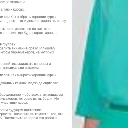
честве экзамена.
а таких курсах.
ьги зря Как выбрать хорошие курсы
 на доске, так и демонстрировать сразу
ть практиковаться на них, это
 занятия, где будет гарантирована
в группе?
делить внимание сразу большому
е курсы парикмахеров, на которых
тесняйтесь задавать вопросы и
ет максимально высоким.
ьги зря Как выбрать хорошие курсы
подводных камнях, поджидающих вас
орудование – обо всех этих вещах вы
рикмахеров, которые вы выбрали. Не
участники курса.
своем будущем наставнике
рнета. Насколько он компетентен, что
? Посмотрите галерею его работ и