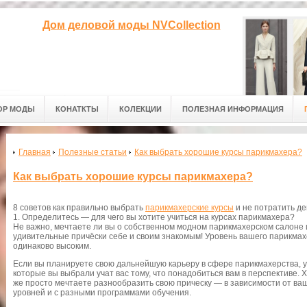
Дом деловой моды NVCollection
ОР МОДЫ
КОНАТКТЫ
КОЛЕКЦИИ
ПОЛЕЗНАЯ ИНФОРМАЦИЯ
Главная
Полезные статьи
Как выбрать хорошие курсы парикмахера?
Как выбрать хорошие курсы парикмахера?
8 советов как правильно выбрать
парикмахерские курсы
и не потратить де
1. Определитесь — для чего вы хотите учиться на курсах парикмахера?
Не важно, мечтаете ли вы о собственном модном парикмахерском салоне 
удивительные причёски себе и своим знакомым! Уровень вашего парикма
одинаково высоким.
Если вы планируете свою дальнейшую карьеру в сфере парикмахерства, у
которые вы выбрали учат вас тому, что понадобиться вам в перспективе. Х
же просто мечтаете разнообразить свою прическу — в зависимости от ва
уровней и с разными программами обучения.