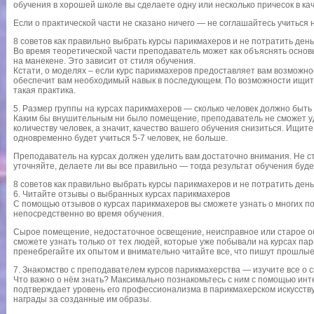
обучения в хорошей школе вы сделаете одну или несколько причесок в ка
Если о практической части не сказано ничего — не соглашайтесь учиться н
8 советов как правильно выбрать курсы парикмахеров и не потратить ден
Во время теоретической части преподаватель может как объяснять основы
на манекене. Это зависит от стиля обучения.
Кстати, о моделях – если курс парикмахеров предоставляет вам возможнос
обеспечит вам необходимый навык в последующем. По возможности ищите
такая практика.
5. Размер группы на курсах парикмахеров — сколько человек должно быть 
Каким бы внушительным ни было помещение, преподаватель не сможет у
количеству человек, а значит, качество вашего обучения снизиться. Ищит
одновременно будет учиться 5-7 человек, не больше.
Преподаватель на курсах должен уделить вам достаточно внимания. Не с
уточняйте, делаете ли вы все правильно — тогда результат обучения буд
8 советов как правильно выбрать курсы парикмахеров и не потратить ден
6. Читайте отзывы о выбранных курсах парикмахеров
С помощью отзывов о курсах парикмахеров вы сможете узнать о многих 
непосредственно во время обучения.
Сырое помещение, недостаточное освещение, неисправное или старое об
сможете узнать только от тех людей, которые уже побывали на курсах па
пренебрегайте их опытом и внимательно читайте все, что пишут прошлые 
7. Знакомство с преподавателем курсов парикмахерства — изучите все о 
Что важно о нём знать? Максимально познакомьтесь с ним с помощью инте
подтверждает уровень его профессионализма в парикмахерском искусству
награды за созданные им образы.