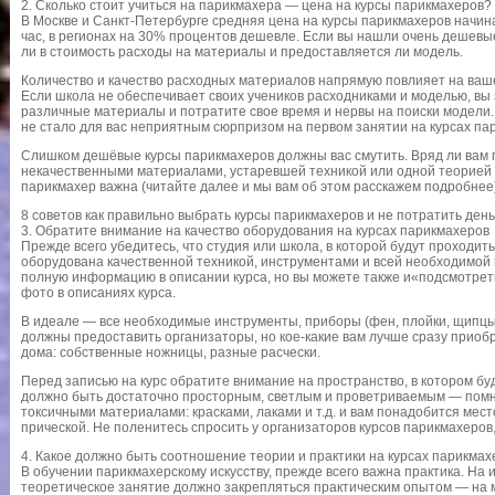
2. Сколько стоит учиться на парикмахера — цена на курсы парикмахеров?
В Москве и Санкт-Петербурге средняя цена на курсы парикмахеров начина
час, в регионах на 30% процентов дешевле. Если вы нашли очень дешевы
ли в стоимость расходы на материалы и предоставляется ли модель.
Количество и качество расходных материалов напрямую повлияет на ваше
Если школа не обеспечивает своих учеников расходниками и моделью, вы 
различные материалы и потратите свое время и нервы на поиски модели. 
не стало для вас неприятным сюрпризом на первом занятии на курсах па
Слишком дешёвые курсы парикмахеров должны вас смутить. Вряд ли вам п
некачественными материалами, устаревшей техникой или одной теорией б
парикмахер важна (читайте далее и мы вам об этом расскажем подробнее)
8 советов как правильно выбрать курсы парикмахеров и не потратить ден
3. Обратите внимание на качество оборудования на курсах парикмахеров
Прежде всего убедитесь, что студия или школа, в которой будут проходит
оборудована качественной техникой, инструментами и всей необходимой
полную информацию в описании курса, но вы можете также и«подсмотреть»
фото в описаниях курса.
В идеале — все необходимые инструменты, приборы (фен, плойки, щипцы 
должны предоставить организаторы, но кое-какие вам лучше сразу приоб
дома: собственные ножницы, разные расчески.
Перед записью на курс обратите внимание на пространство, в котором б
должно быть достаточно просторным, светлым и проветриваемым — помни
токсичными материалами: красками, лаками и т.д. и вам понадобится мес
прической. Не поленитесь спросить у организаторов курсов парикмахеров,
4. Какое должно быть соотношение теории и практики на курсах парикмах
В обучении парикмахерскому искусству, прежде всего важна практика. На
теоретическое занятие должно закрепляться практическим опытом — на 