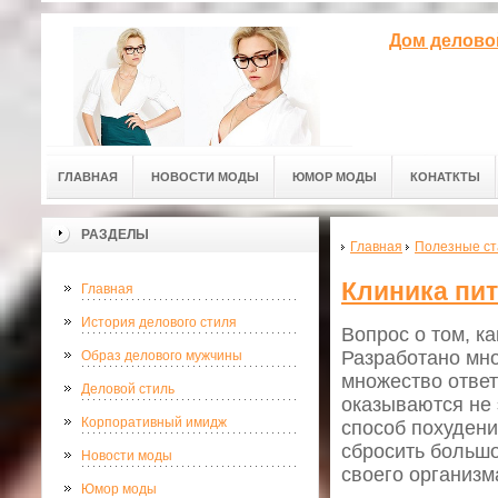
Дом делово
ГЛАВНАЯ
НОВОСТИ МОДЫ
ЮМОР МОДЫ
КОНАТКТЫ
РАЗДЕЛЫ
Главная
Полезные ст
Клиника пит
Главная
История делового стиля
Вопрос о том, к
Разработано мно
Образ делового мужчины
множество ответ
Деловой стиль
оказываются не
Корпоративный имидж
способ похудени
сбросить большо
Новости моды
своего организм
Юмор моды