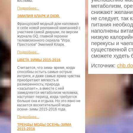
костюмы.
метаболизм, оре
Подробнее...
снижают желание
ЭМИЛИЯ КЛАРК И DIOR.
не следует, так 
Французский модный дом напомнил
питания необход
о себе новой рекламной кампанией с
наполнены вита
участием самой девушки, по версии
журнала GQ, главной героини
низкую калорийн
телевизионного сериала "Игра
перекусы и чаеп
Престолов" Эмилией Кларк.
существенной ст
Подробнее...
сможете худеть 
ЦВЕТА ЗИМЫ 2015-2016
Источник:
chb.do
Считается, что зима- время, когда
способны остыть самые острые
интриги, и даже самые яркие чувства
приобретают мягкость и
размеренность; природа
«засыпает», а вместе с ней
замедляется метаболизм человека,
наступает период, когда требуется
больше сна и отдыха. Но это явно не
касается восхитительной моды
осени- зимы 2015-2016 года.
Подробнее...
ТРЕНДЫ МОДЫ ОСЕНЬ-ЗИМА
2015-2016