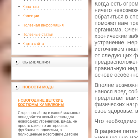
Когда есть огро
Конаткты
ничего невозмож
обратиться в сп
Колекции
поможет вам пра
Полезная информация
организма. Оче
Полезные статьи
хронические заб
устранение. Нер
Карта сайта
источником лишн
от следующих фа
предрасположенн
ОБЪЯВЛЕНИЯ
правильную инди
основе особенно
Вполне возможно
НОВОСТИ МОДЫ
нанося вред соб
предлагает вам 
НОВОГОДНИЕ ДЕТСКИЕ
физических нагр
КОСТЮМЫ-ХАМЕЛЕОНЫ
свое здоровье, 
Скоро новый год и вашей малышке
понадобится новый костюм для
Что необходимо 
новогодних утренников. Да-да, не
просто какие-то интересные
футболки с надписями, а
В рационе питан
полноценные новогодние детские
уменьшению масс