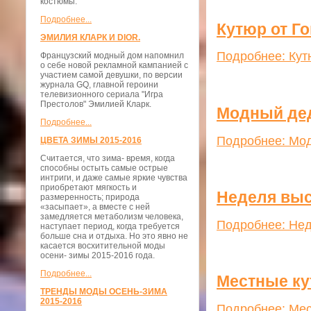
костюмы.
Подробнее...
Кутюр от Г
ЭМИЛИЯ КЛАРК И DIOR.
Подробнее: Кут
Французский модный дом напомнил
о себе новой рекламной кампанией с
участием самой девушки, по версии
журнала GQ, главной героини
телевизионного сериала "Игра
Престолов" Эмилией Кларк.
Модный де
Подробнее...
Подробнее: Мо
ЦВЕТА ЗИМЫ 2015-2016
Считается, что зима- время, когда
способны остыть самые острые
интриги, и даже самые яркие чувства
приобретают мягкость и
Неделя вы
размеренность; природа
«засыпает», а вместе с ней
замедляется метаболизм человека,
Подробнее: Не
наступает период, когда требуется
больше сна и отдыха. Но это явно не
касается восхитительной моды
осени- зимы 2015-2016 года.
Подробнее...
Местные к
ТРЕНДЫ МОДЫ ОСЕНЬ-ЗИМА
2015-2016
Подробнее: Мес