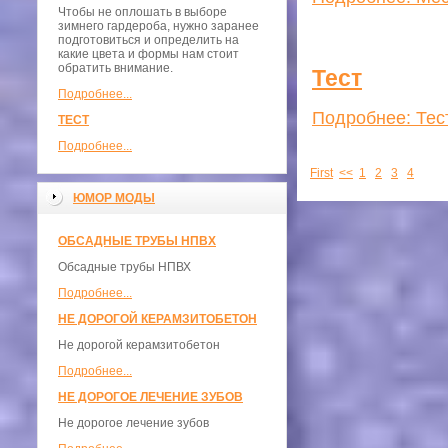
Чтобы не оплошать в выборе
зимнего гардероба, нужно заранее
подготовиться и определить на
какие цвета и формы нам стоит
обратить внимание.
Тест
Подробнее...
Подробнее: Тес
ТЕСТ
Подробнее...
First
<<
1
2
3
4
ЮМОР МОДЫ
ОБСАДНЫЕ ТРУБЫ НПВХ
Обсадные трубы НПВХ
Подробнее...
НЕ ДОРОГОЙ КЕРАМЗИТОБЕТОН
Не дорогой керамзитобетон
Подробнее...
НЕ ДОРОГОЕ ЛЕЧЕНИЕ ЗУБОВ
Не дорогое лечение зубов