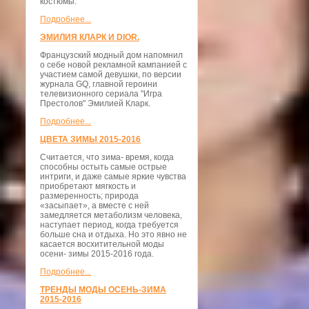
костюмы.
Подробнее...
ЭМИЛИЯ КЛАРК И DIOR.
Французский модный дом напомнил
о себе новой рекламной кампанией с
участием самой девушки, по версии
журнала GQ, главной героини
телевизионного сериала "Игра
Престолов" Эмилией Кларк.
Подробнее...
ЦВЕТА ЗИМЫ 2015-2016
Считается, что зима- время, когда
способны остыть самые острые
интриги, и даже самые яркие чувства
приобретают мягкость и
размеренность; природа
«засыпает», а вместе с ней
замедляется метаболизм человека,
наступает период, когда требуется
больше сна и отдыха. Но это явно не
касается восхитительной моды
осени- зимы 2015-2016 года.
Подробнее...
ТРЕНДЫ МОДЫ ОСЕНЬ-ЗИМА
2015-2016