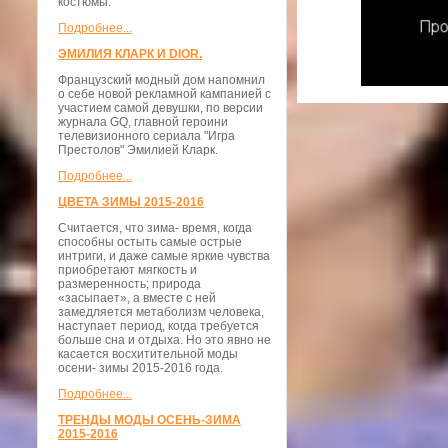
костюмы.
Подробнее...
ЭМИЛИЯ КЛАРК И DIOR.
Французский модный дом напомнил
о себе новой рекламной кампанией с
участием самой девушки, по версии
журнала GQ, главной героини
телевизионного сериала "Игра
Престолов" Эмилией Кларк.
Подробнее...
ЦВЕТА ЗИМЫ 2015-2016
Считается, что зима- время, когда
способны остыть самые острые
интриги, и даже самые яркие чувства
приобретают мягкость и
размеренность; природа
«засыпает», а вместе с ней
замедляется метаболизм человека,
наступает период, когда требуется
больше сна и отдыха. Но это явно не
касается восхитительной моды
осени- зимы 2015-2016 года.
Подробнее...
ТРЕНДЫ МОДЫ ОСЕНЬ-ЗИМА
2015-2016