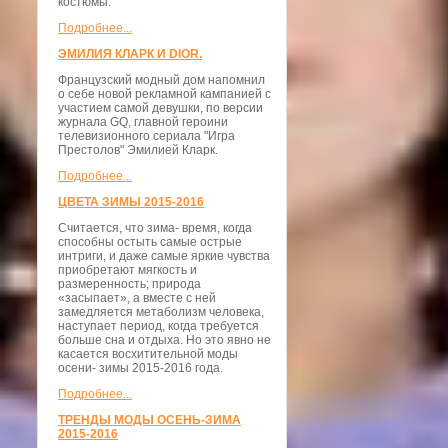
костюмы.
Подробнее...
ЭМИЛИЯ КЛАРК И DIOR.
Французский модный дом напомнил
о себе новой рекламной кампанией с
участием самой девушки, по версии
журнала GQ, главной героини
телевизионного сериала "Игра
Престолов" Эмилией Кларк.
Подробнее...
ЦВЕТА ЗИМЫ 2015-2016
Считается, что зима- время, когда
способны остыть самые острые
интриги, и даже самые яркие чувства
приобретают мягкость и
размеренность; природа
«засыпает», а вместе с ней
замедляется метаболизм человека,
наступает период, когда требуется
больше сна и отдыха. Но это явно не
касается восхитительной моды
осени- зимы 2015-2016 года.
Подробнее...
ТРЕНДЫ МОДЫ ОСЕНЬ-ЗИМА
2015-2016