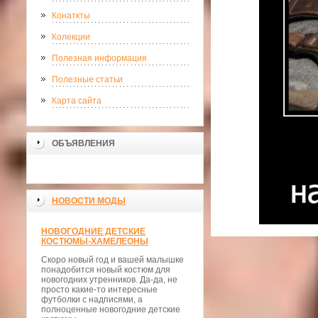
Конаткты
Колекции
Полезная информация
Полезные статьи
Карта сайта
ОБЪЯВЛЕНИЯ
НОВОСТИ МОДЫ
НОВОГОДНИЕ ДЕТСКИЕ
КОСТЮМЫ-ХАМЕЛЕОНЫ
Скоро новый год и вашей малышке
понадобится новый костюм для
новогодних утренников. Да-да, не
просто какие-то интересные
футболки с надписями, а
полноценные новогодние детские